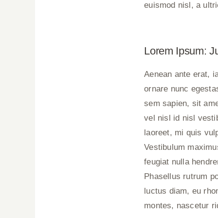
euismod nisl, a ultr
Lorem Ipsum: J
Aenean ante erat, i
ornare nunc egestas
sem sapien, sit amet
vel nisl id nisl ve
laoreet, mi quis vul
Vestibulum maximus
feugiat nulla hendre
Phasellus rutrum po
luctus diam, eu rhon
montes, nascetur ri