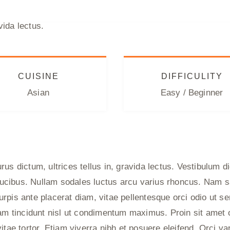
CUISINE
DIFFICULITY
Asian
Easy / Beginner
urus dictum, ultrices tellus in, gravida lectus. Vestibulum
ucibus. Nullam sodales luctus arcu varius rhoncus. Nam sa
pis ante placerat diam, vitae pellentesque orci odio ut sem
uam tincidunt nisl ut condimentum maximus. Proin sit amet o
itae tortor. Etiam viverra nibh et posuere eleifend. Orci v