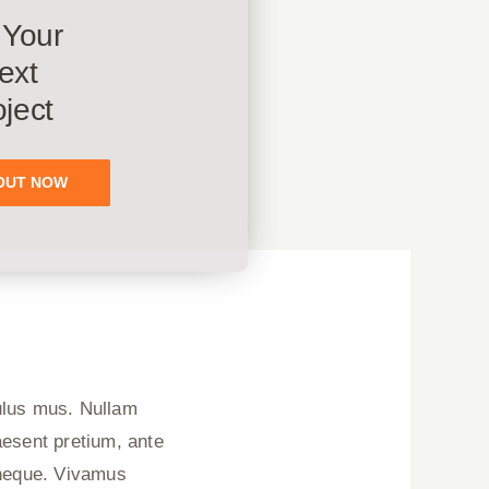
 Your
ext
oject
OUT NOW
culus mus. Nullam
aesent pretium, ante
d neque. Vivamus