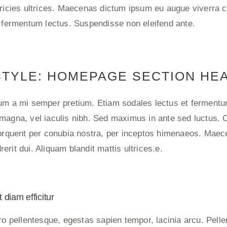
tricies ultrices. Maecenas dictum ipsum eu augue viverra
l fermentum lectus. Suspendisse non eleifend ante.
TYLE: HOMEPAGE SECTION HEA
sum a mi semper pretium. Etiam sodales lectus et ferment
magna, vel iaculis nibh. Sed maximus in ante sed luctus. Cl
torquent per conubia nostra, per inceptos himenaeos. Maece
rit dui. Aliquam blandit mattis ultrices.e.
 diam efficitur
ero pellentesque, egestas sapien tempor, lacinia arcu. Pell