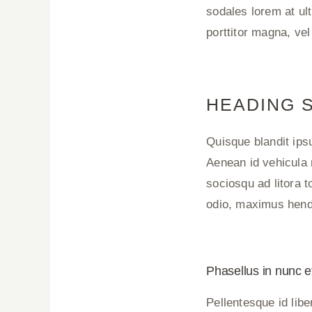
sodales lorem at ul
porttitor magna, ve
HEADING S
Quisque blandit ip
Aenean id vehicula 
sociosqu ad litora 
odio, maximus hendre
Phasellus in nunc et
Pellentesque id lib