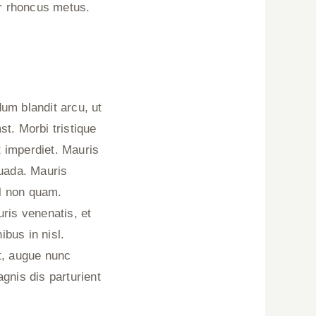
er rhoncus metus.
um blandit arcu, ut
st. Morbi tristique
t imperdiet. Mauris
suada. Mauris
sl non quam.
ris venenatis, et
ibus in nisl.
et, augue nunc
gnis dis parturient