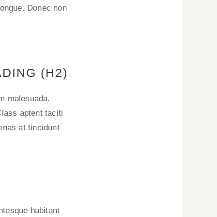
 congue. Donec non
DING (H2)
um malesuada.
ass aptent taciti
nas at tincidunt
entesque habitant