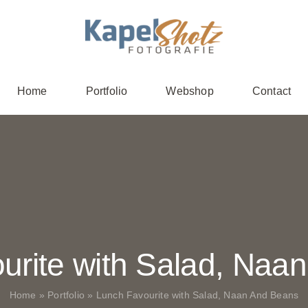
Home
Portfolio
Webshop
Contact
urite with Salad, Naa
Home
»
Portfolio
»
Lunch Favourite with Salad, Naan And Beans