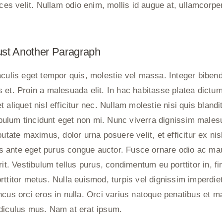
ices velit. Nullam odio enim, mollis id augue at, ullamcorp
ust Another Paragraph
aculis eget tempor quis, molestie vel massa. Integer bibend
 et. Proin a malesuada elit. In hac habitasse platea dictum
 aliquet nisl efficitur nec. Nullam molestie nisi quis blandi
stibulum tincidunt eget non mi. Nunc viverra dignissim male
putate maximus, dolor urna posuere velit, et efficitur ex ni
 ante eget purus congue auctor. Fusce ornare odio ac mau
rit. Vestibulum tellus purus, condimentum eu porttitor in, fin
rttitor metus. Nulla euismod, turpis vel dignissim imperdi
cus orci eros in nulla. Orci varius natoque penatibus et ma
diculus mus. Nam at erat ipsum.