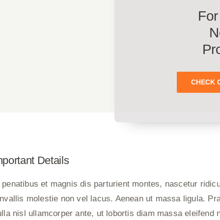
For
N
Pr
CHECK 
portant Details
 penatibus et magnis dis parturient montes, nascetur ridi
onvallis molestie non vel lacus. Aenean ut massa ligula. Pr
ulla nisl ullamcorper ante, ut lobortis diam massa eleifen