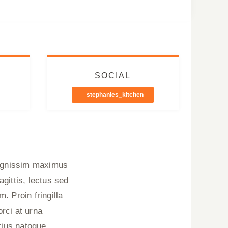
SOCIAL
stephanies_kitchen
 dignissim maximus
gittis, lectus sed
. Proin fringilla
rci at urna
arius natoque