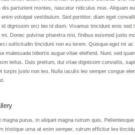
 dis parturient montes, nascetur ridiculus mus. Aliquam eu
enim volutpat vestibulum. Sed porttitor, diam eget convalli
a, id dignissim orci leo id diam. Vivamus tincidunt eros sed l
t mi. Donec pulvinar pharetra nisi, finibus euismod justo mo
rci sollicitudin tincidunt non eu lorem. Quisque eget mi ac 
e malesuada lobortis augue vitae eleifend. Nunc sed quam 
sim tellus. Duis pretium, dui vitae dignissim convallis, sap
iet turpis justo non leo. Nulla iaculis leo semper congue e
st.
lery
 magna purus, in aliquet magna rutrum quis. Pellentesque 
am tristique urna at enim semper, rutrum efficitur leo tinci