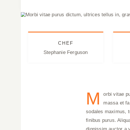
CHEF
Stephanie Ferguson
M
orbi vitae p
massa et fa
sodales maximus, tur
finibus purus. Aliq
dignissim auctor a v