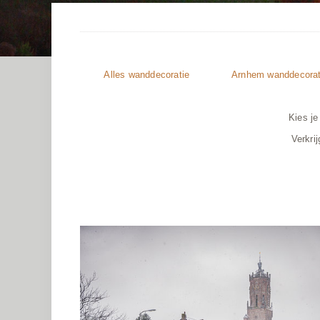
Alles
wanddecoratie
Arnhem wanddecorat
Kies je
Verkri