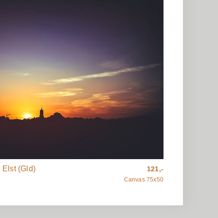
Elst (Gld)
121,-
Canvas 75x50