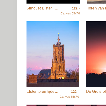
Silhouet Elster Toren
122,-
Canvas 55x70
Elster toren tijdens zonsondergang
122,-
Canvas 55x70