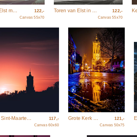
Toren van Elst met de eerste herfstkleuren van het Seizoen.
Toren van Elst in zwart-wit
Ke
122,-
122,-
Canvas 55x70
Canvas 55x70
De Grote of Sint-Maartenskerk Elst
Grote Kerk Elst (Gld)
E
117,-
121,-
Canvas 60x60
Canvas 50x75