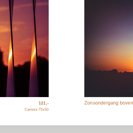
Zonsondergang boven 
121,-
Canvas 75x50