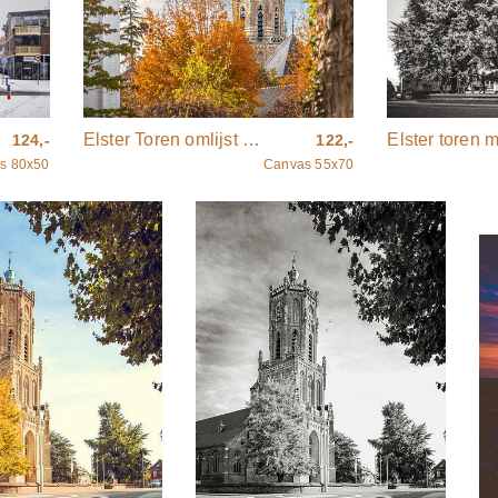
Elster Toren omlijst door herfstkleuren.
124,-
122,-
s 80x50
Canvas 55x70