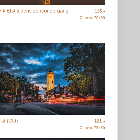
rk Elst tijdens zonsondergang
115,-
Canvas 70x50
lst (Gld)
121,-
Canvas 75x50