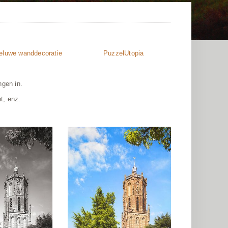
eluwe wanddecoratie
PuzzelUtopia
ngen in.
t, enz.