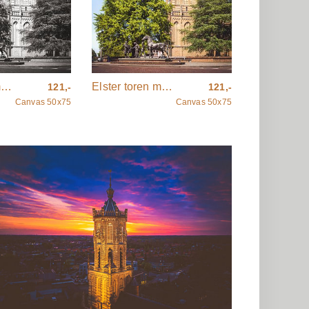
Elster toren met beeld ‘Paardenhandel’ in zwart wit
Elster toren met beeld ‘Paardenhandel’ in kleur
121,-
121,-
Canvas 50x75
Canvas 50x75