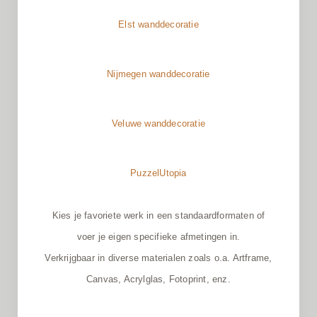
Elst wanddecoratie
Nijmegen wanddecoratie
Veluwe wanddecoratie
PuzzelUtopia
Kies je favoriete werk in een standaardformaten of
voer je eigen specifieke afmetingen in.
Verkrijgbaar in diverse materialen zoals o.a. Artframe,
Canvas, Acrylglas, Fotoprint, enz.