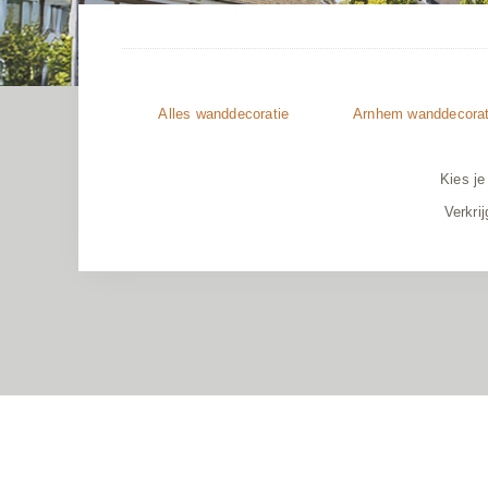
Alles
wanddecoratie
Arnhem wanddecorat
Kies je
Verkri