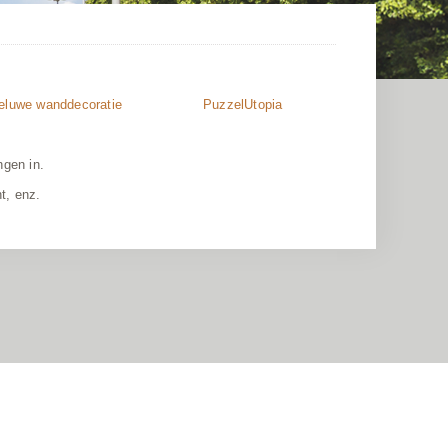
eluwe wanddecoratie
PuzzelUtopia
ngen in.
t, enz.